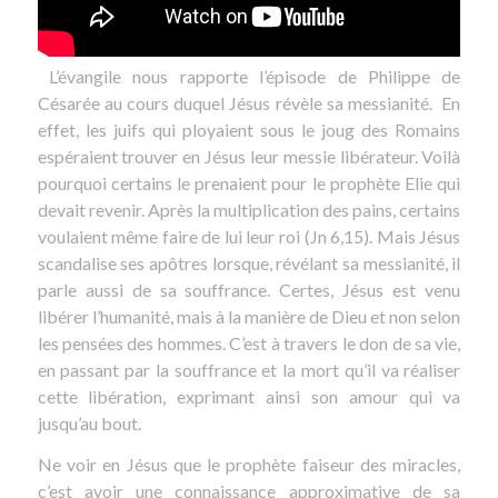
L’évangile nous rapporte l’épisode de Philippe de
Césarée au cours duquel Jésus révèle sa messianité. En
effet, les juifs qui ployaient sous le joug des Romains
espéraient trouver en Jésus leur messie libérateur. Voilà
pourquoi certains le prenaient pour le prophète Elie qui
devait revenir. Après la multiplication des pains, certains
voulaient même faire de lui leur roi (Jn 6,15). Mais Jésus
scandalise ses apôtres lorsque, révélant sa messianité, il
parle aussi de sa souffrance. Certes, Jésus est venu
libérer l’humanité, mais à la manière de Dieu et non selon
les pensées des hommes. C’est à travers le don de sa vie,
en passant par la souffrance et la mort qu’il va réaliser
cette libération, exprimant ainsi son amour qui va
jusqu’au bout.
Ne voir en Jésus que le prophète faiseur des miracles,
c’est avoir une connaissance approximative de sa