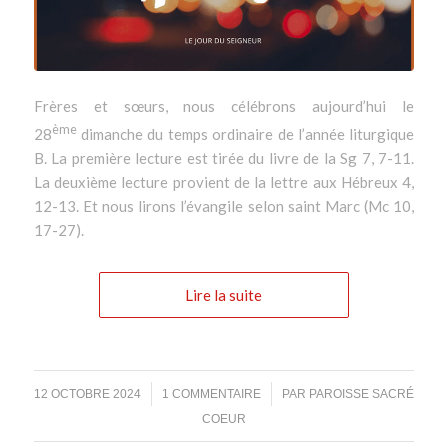
Frères et sœurs, nous célébrons aujourd’hui le
ème
28
dimanche du temps ordinaire de l’année liturgique
B. La première lecture est tirée du livre de la Sg 7, 7-11.
La deuxième lecture provient de la lettre aux Hébreux 4,
12-13. Et nous lirons l’évangile selon saint Marc (Mc 10,
17-27).
Lire la suite
/
/
12 OCTOBRE 2024
1 COMMENTAIRE
PAR
PAROISSE SACRÉ
COEUR