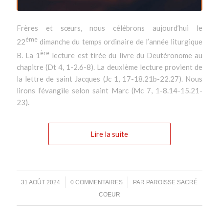
Frères et sœurs, nous célébrons aujourd’hui le
ème
22
dimanche du temps ordinaire de l’année liturgique
ère
B. La 1
lecture est tirée du livre du Deutéronome au
chapitre (Dt 4, 1-2.6-8). La deuxième lecture provient de
la lettre de saint Jacques (Jc 1, 17-18.21b-22.27). Nous
lirons l’évangile selon saint Marc (Mc 7, 1-8.14-15.21-
23).
Lire la suite
/
/
31 AOÛT 2024
0 COMMENTAIRES
PAR
PAROISSE SACRÉ
COEUR