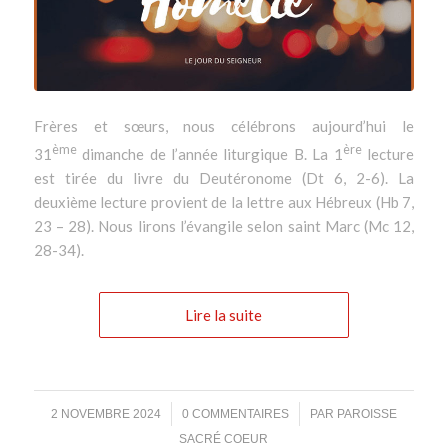
Frères et sœurs, nous célébrons aujourd’hui le
ème
ère
31
dimanche de l’année liturgique B. La 1
lecture
est tirée du livre du Deutéronome (Dt 6, 2-6). La
deuxième lecture provient de la lettre aux Hébreux (Hb 7,
23 – 28). Nous lirons l’évangile selon saint Marc (Mc 12,
28-34).
Lire la suite
/
/
2 NOVEMBRE 2024
0 COMMENTAIRES
PAR
PAROISSE
SACRÉ COEUR