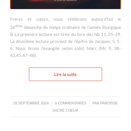
Frères et sœurs, nous célébrons aujourd’hui le
ème
26
dimanche du temps ordinaire de l’année liturgique
B. La première lecture est tirée du livre des Nb 11, 25-29.
La deuxième lecture provient de l’épître de Jacques, 5, 1-
6. Nous lirons l’évangile selon saint Marc (Mc 9, 38-
43.45.47-48).
Lire la suite
/
/
28 SEPTEMBRE 2024
0 COMMENTAIRES
PAR
PAROISSE
SACRÉ COEUR