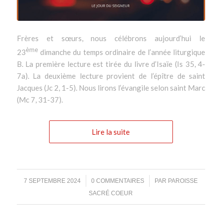
Frères et sœurs, nous célébrons aujourd’hui le
ème
23
dimanche du temps ordinaire de l’année liturgique
B. La première lecture est tirée du livre d’Isaïe (Is 35, 4-
7a). La deuxième lecture provient de l’épître de saint
Jacques (Jc 2, 1-5). Nous lirons l’évangile selon saint Marc
(Mc 7, 31-37).
Lire la suite
/
/
7 SEPTEMBRE 2024
0 COMMENTAIRES
PAR
PAROISSE
SACRÉ COEUR