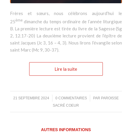
Frères et sœurs, nous célébrons aujourd’hui le
ème
25
dimanche du temps ordinaire de l’année liturgique
B. La première lecture est tirée du livre de la Sagesse (Sg
2, 12.17-20) La deuxième lecture provient de l’épître de
saint Jacques (Jc 3, 16 – 4, 3). Nous lirons l’évangile selon
saint Marc (Mc 9, 30-37).
Lire la suite
/
/
21 SEPTEMBRE 2024
0 COMMENTAIRES
PAR
PAROISSE
SACRÉ COEUR
AUTRES INFORMATIONS