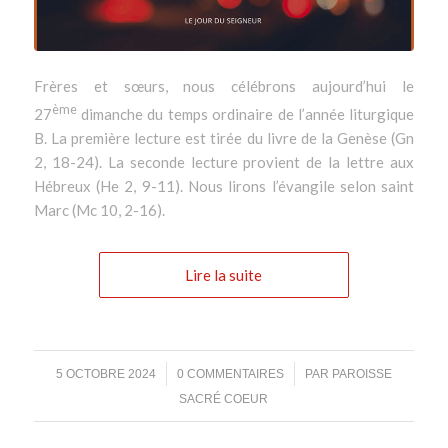
Frères et sœurs, nous célébrons aujourd’hui le
ème
27
dimanche du temps ordinaire de l’année liturgique
B. La première lecture est tirée du livre de la Genèse (Gn
2, 18-24). La seconde lecture provient de la lettre aux
Hébreux (He 2, 9-11). Nous lirons l’évangile selon saint
Marc (Mc 10, 2-16).
Lire la suite
/
/
5 OCTOBRE 2024
0 COMMENTAIRES
PAR
PAROISSE
SACRÉ COEUR