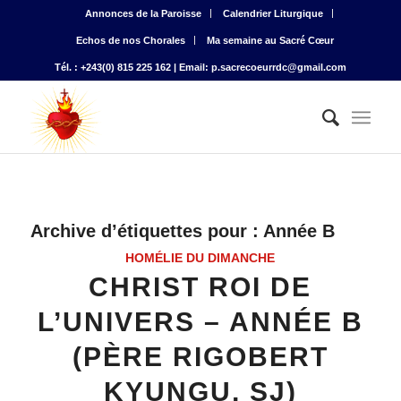
Annonces de la Paroisse
Calendrier Liturgique
Echos de nos Chorales
Ma semaine au Sacré Cœur
Tél. : +243(0) 815 225 162 | Email: p.sacrecoeurrdc@gmail.com
Archive d’étiquettes pour :
Année B
HOMÉLIE DU DIMANCHE
CHRIST ROI DE
L’UNIVERS – ANNÉE B
(PÈRE RIGOBERT
KYUNGU, SJ)