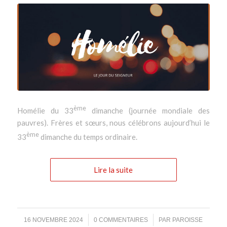
ème
Homélie du 33
dimanche (journée mondiale des
pauvres). Frères et sœurs, nous célébrons aujourd’hui le
ème
33
dimanche du temps ordinaire.
Lire la suite
/
/
16 NOVEMBRE 2024
0 COMMENTAIRES
PAR
PAROISSE