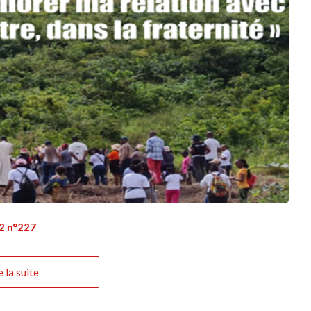
22 n°227
e la suite