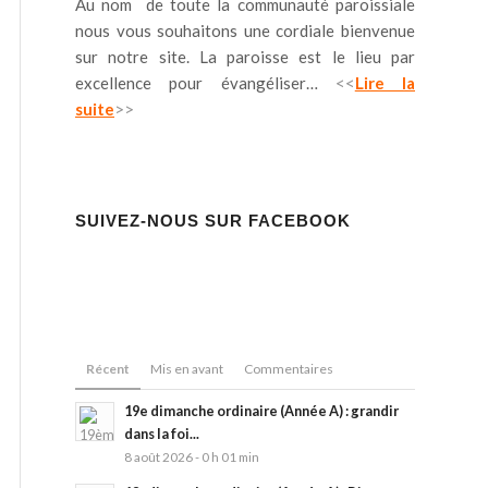
Au nom de toute la communauté paroissiale
nous vous souhaitons une cordiale bienvenue
sur notre site. La paroisse est le lieu par
excellence pour évangéliser…
<<
Lire la
suite
>>
SUIVEZ-NOUS SUR FACEBOOK
Récent
Mis en avant
Commentaires
19e dimanche ordinaire (Année A) : grandir
dans la foi...
8 août 2026 - 0 h 01 min