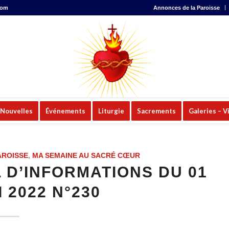
com
Annonces de la Paroisse
Nouvelles
Événements
Liturgie
Sacrements
Galeries – V
AROISSE
,
MA SEMAINE AU SACRÉ CŒUR
 D’INFORMATIONS DU 01
 2022 N°230