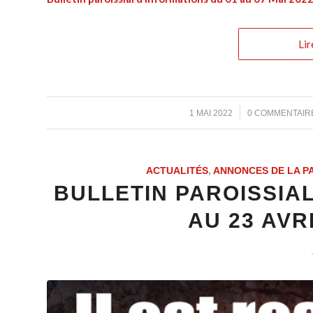
Lir
/
/
1 MAI 2022
0 COMMENTAIR
ACTUALITÉS
,
ANNONCES DE LA P
BULLETIN PAROISSIAL
AU 23 AVRI