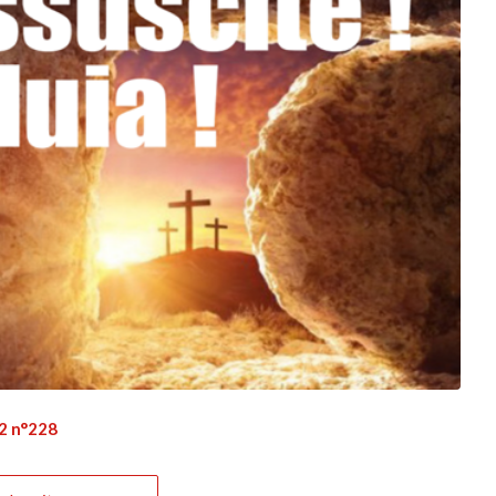
22 n°228