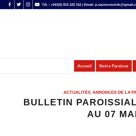
Tél. : +243(0) 815 225 162 | Email: p.sacrecoeurrdc@gmail.
Accueil
Notre Paroisse
ACTUALITÉS
,
ANNONCES DE LA P
BULLETIN PAROISSIAL
AU 07 MAI