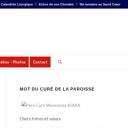
Calendrier Liturgique
Echos de nos Chorales
Ma semaine au Sacré Cœur
idéos – Photos
Contact
MOT DU CURÉ DE LA PAROISSE
Chers frères et sœurs