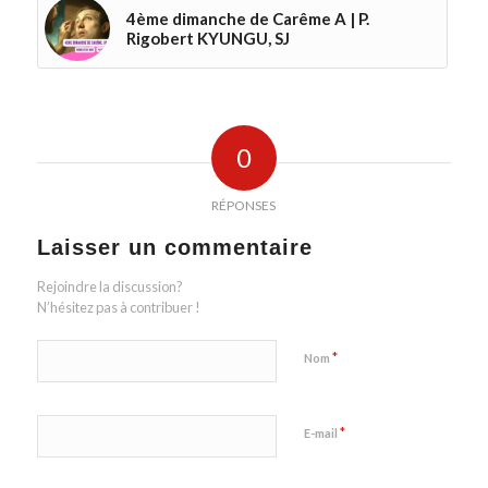
4ème dimanche de Carême A | P.
Rigobert KYUNGU, SJ
0
RÉPONSES
Laisser un commentaire
Rejoindre la discussion?
N’hésitez pas à contribuer !
*
Nom
*
E-mail