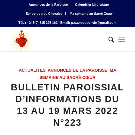
Annonces de la Paroisse
Calendrier Liturgique
Echos de nos Chorales
Ma semaine au Sacré Cœur
Tél. : +243(0) 815 225 162 | Email: p.sacrecoeurrdc@gmail.com
ACTUALITÉS
,
ANNONCES DE LA PAROISSE
,
MA
SEMAINE AU SACRÉ CŒUR
BULLETIN PAROISSIAL
D’INFORMATIONS DU
13 AU 19 MARS 2022
N°223