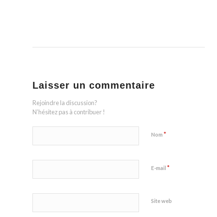
Laisser un commentaire
Rejoindre la discussion?
N’hésitez pas à contribuer !
*
Nom
*
E-mail
Site web