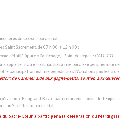
s membres du Conseil paroissial;
rès Saint Sacrement, de 07 h 00’ à 12 h 00’;
amme détaillé figure à l’affichage). Point de départ: CADECO.
ons apporter notre contribution à une paroisse périphérique de
Votre participation est une bénédiction. N’oublions pas les trois
effort de Carême; aide aux gagne-petits; soutien aux œuvres
opération « Bring and Buy », par un facteur comme le temps, le
ne au Secrétariat paroissial.
e du Sacré-Cœur à participer à la célébration du Mardi gras