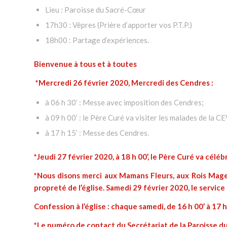
Lieu : Paroisse du Sacré-Cœur
17h30 : Vêpres (Prière d’apporter vos P.T.P.)
18h00 : Partage d’expériences.
Bienvenue à tous et à toutes
*Mercredi 26 février 2020, Mercredi des Cendres :
à 06 h 30’ : Messe avec imposition des Cendres;
à 09 h 00’ : le Père Curé va visiter les malades de la C
à 17 h 15’ : Messe des Cendres.
*Jeudi 27 février 2020, à 18 h 00’, le Père Curé va célé
*Nous disons merci aux Mamans Fleurs, aux Rois Mage
propreté de l’église. Samedi 29 février 2020, le service 
Confession à l’église : chaque samedi, de 16 h 00’ à 17 h
*Le numéro de contact du Secrétariat de la Paroisse d