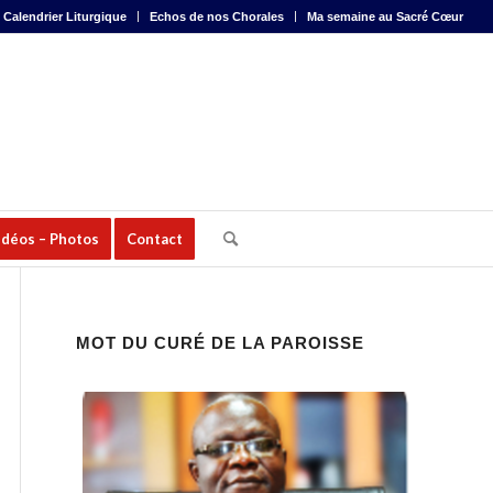
Calendrier Liturgique
Echos de nos Chorales
Ma semaine au Sacré Cœur
idéos – Photos
Contact
MOT DU CURÉ DE LA PAROISSE