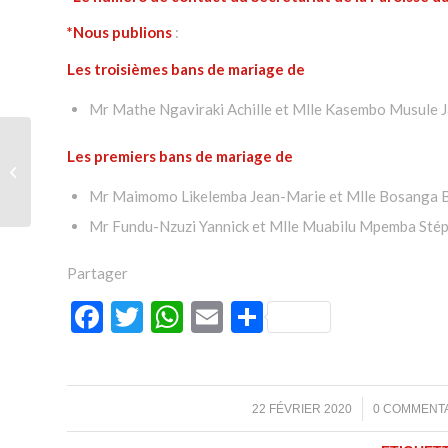
*Nous publions
:
Les troisièmes bans de mariage de
Mr Mathe Ngaviraki Achille et Mlle Kasembo Musule J
Les premiers bans de mariage de
Mon vœu : « La foi : un
défi de tous les jours »
Mr Maimomo Likelemba Jean-Marie et Mlle Bosanga Bo
Mr Fundu-Nzuzi Yannick et Mlle Muabilu Mpemba Stép
Partager
Facebook
Twitter
WhatsApp
Email
Partager
/
/
22 FÉVRIER 2020
0 COMMENT