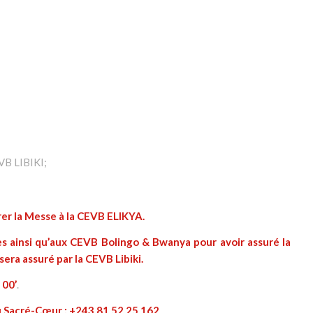
EVB LIBIKI;
brer la Messe à la CEVB ELIKYA.
s ainsi qu’aux CEVB Bolingo & Bwanya pour avoir assuré la
sera assuré par la CEVB Libiki.
 00’
.
u Sacré-Cœur : +243 81 52 25 162