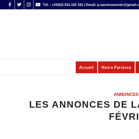
Tél. : +243(0) 815 225 162 | Email: p.sacrecoeurrdc@gmail.
Accueil
Notre Paroisse
ANNONCES 
LES ANNONCES DE LA
FÉVRI