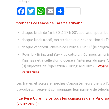
Partager
Facebook
Twitter
WhatsApp
Email
Partager
*Pendant ce temps de Carême arrivant :
chaque lundi, de 16 h 30’ à 17 h 00’: adoration pour le
chaque lundi, mardi, mercredi et jeudi : exposition du T
chaque vendredi : chemin de Croix à 16 h 30’ (le progr
Pour le « Bring and Buy » de cette année, nous aimeri
Kinshasa et à celle d’un diocèse à l’intérieur du pays. 
(3) objectifs de l’opération « Bring and Buy » :
Notre 
caritatives
.
Les frères et sœurs empêchés d’apporter leurs biens à l’
travail, etc… peuvent communiquer leur numéro de télépho
*Le Père Curé invite tous les consacrés de la Paroiss
(25.02.2020) :