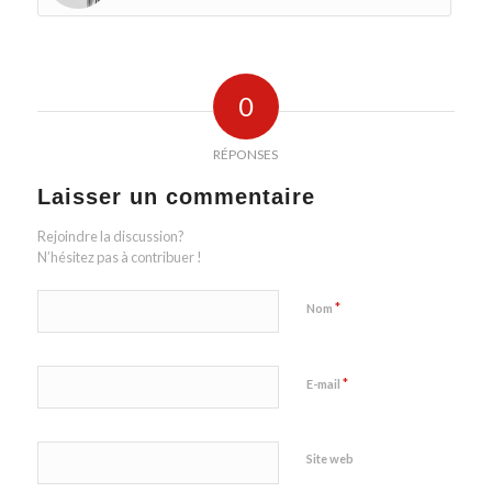
0
RÉPONSES
Laisser un commentaire
Rejoindre la discussion?
N’hésitez pas à contribuer !
*
Nom
*
E-mail
Site web