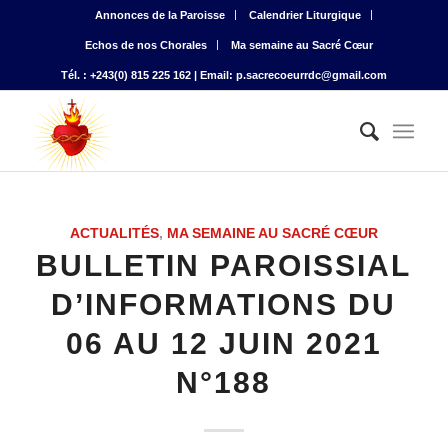
Annonces de la Paroisse
Calendrier Liturgique
Echos de nos Chorales
Ma semaine au Sacré Cœur
Tél. : +243(0) 815 225 162 | Email: p.sacrecoeurrdc@gmail.com
ACTUALITÉS
,
MA SEMAINE AU SACRÉ CŒUR
BULLETIN PAROISSIAL
D’INFORMATIONS DU
06 AU 12 JUIN 2021
N°188