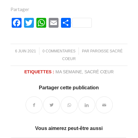
Partager
Facebook
Twitter
WhatsApp
Email
Partager
/
/
6 JUIN 2021
0 COMMENTAIRES
PAR
PAROISSE SACRÉ
COEUR
ETIQUETTES :
MA SEMAINE
,
SACRÉ CŒUR
Partager cette publication
Vous aimerez peut-être aussi