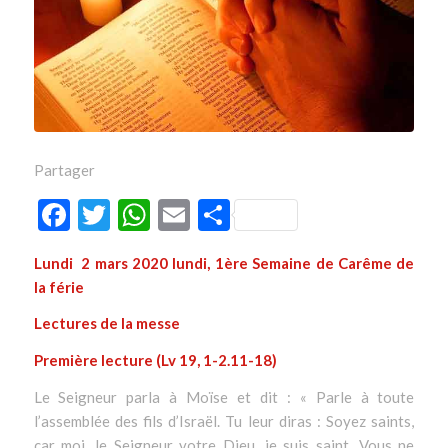
Partager
Facebook
Twitter
WhatsApp
Email
Partager
Lundi 2 mars 2020 lundi, 1ère Semaine de Carême de
la férie
Lectures de la messe
Première lecture (Lv 19, 1-2.11-18)
Le Seigneur parla à Moïse et dit : « Parle à toute
l’assemblée des fils d’Israël. Tu leur diras : Soyez saints,
car moi, le Seigneur votre Dieu, je suis saint. Vous ne