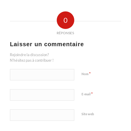
0
RÉPONSES
Laisser un commentaire
Rejoindre la discussion?
N’hésitez pas à contribuer !
*
Nom
*
E-mail
Site web