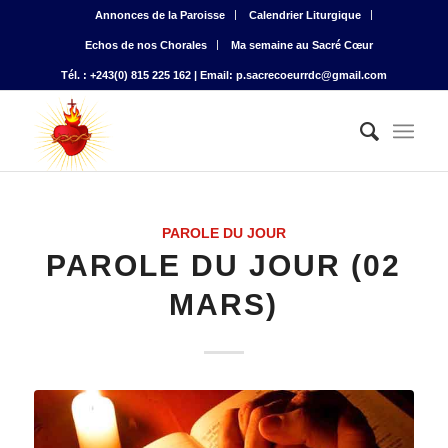
Annonces de la Paroisse
Calendrier Liturgique
Echos de nos Chorales
Ma semaine au Sacré Cœur
Tél. : +243(0) 815 225 162 | Email: p.sacrecoeurrdc@gmail.com
PAROLE DU JOUR
PAROLE DU JOUR (02
MARS)