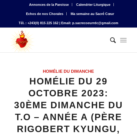
Annonces de la Paroisse
Calendrier Liturgique
Echos de nos Chorales
Ma semaine au Sacré Cœur
Tél. : +243(0) 815 225 162 | Email: p.sacrecoeurrdc@gmail.com
HOMÉLIE DU DIMANCHE
HOMÉLIE DU 29
OCTOBRE 2023:
30ÈME DIMANCHE DU
T.O – ANNÉE A (PÈRE
RIGOBERT KYUNGU,