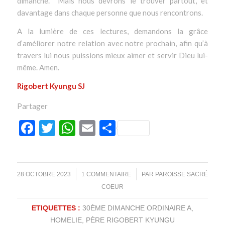
dimanche. Mais nous devrons le trouver partout, et
davantage dans chaque personne que nous rencontrons.
A la lumière de ces lectures, demandons la grâce
d’améliorer notre relation avec notre prochain, afin qu’à
travers lui nous puissions mieux aimer et servir Dieu lui-
même. Amen.
Rigobert Kyungu SJ
Partager
Facebook
Twitter
WhatsApp
Email
Partager
/
/
28 OCTOBRE 2023
1 COMMENTAIRE
PAR
PAROISSE SACRÉ
COEUR
ETIQUETTES :
30ÈME DIMANCHE ORDINAIRE A
,
HOMELIE
,
PÈRE RIGOBERT KYUNGU