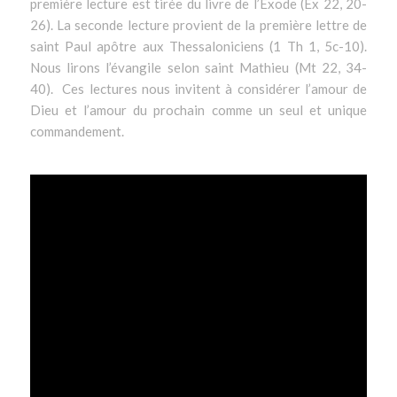
première lecture est tirée du livre de l’Exode (Ex 22, 20-
26). La seconde lecture provient de la première lettre de
saint Paul apôtre aux Thessaloniciens (1 Th 1, 5c-10).
Nous lirons l’évangile selon saint Mathieu (Mt 22, 34-
40). Ces lectures nous invitent à considérer l’amour de
Dieu et l’amour du prochain comme un seul et unique
commandement.