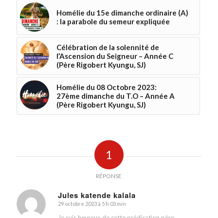
Homélie du 15e dimanche ordinaire (A)
: la parabole du semeur expliquée
Célébration de la solennité de
l’Ascension du Seigneur – Année C
(Père Rigobert Kyungu, SJ)
Homélie du 08 Octobre 2023:
27ème dimanche du T.O – Année A
(Père Rigobert Kyungu, SJ)
1
RÉPONSE
Jules katende kalala
29 octobre 2023 à 5 h 03 min
dit
:
Je suis heureux de cette prédication père