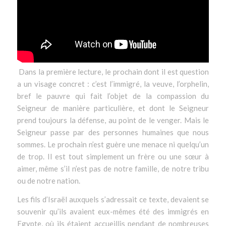
Dans la première lecture, le prochain dont il est question
a un visage concret : c’est l’immigré, la veuve, l’orphelin,
bref le pauvre qui fait l’objet de la compassion du
Seigneur de manière particulière, et dont le Seigneur
prend toujours la défense, au point de le venger. Mais le
Seigneur passe par des personnes humaines que nous
sommes. Le prochain n’est guère une menace ni quelqu’un
de trop. Il est tout simplement un frère ou une sœur à
aimer, même s’il n’est pas de notre famille, de notre tribu
ou de notre nation.
Les fils d’Israël auxquels s’adressait ce texte, devaient se
souvenir qu’ils avaient eux-mêmes été des immigrés en
Egypte, où ils étaient accueillis pendant de nombreuses