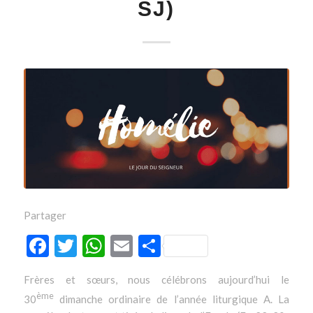
SJ)
Partager
Facebook
Twitter
WhatsApp
Email
Partager
Frères et sœurs, nous célébrons aujourd’hui le
ème
30
dimanche ordinaire de l’année liturgique A. La