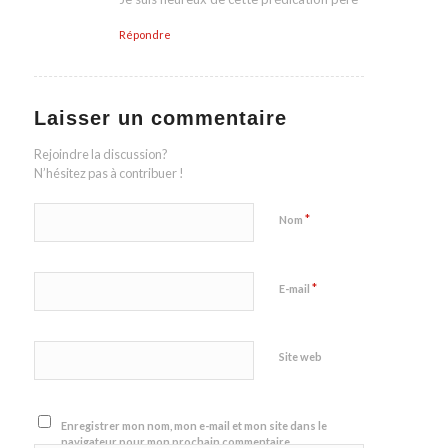
Répondre
Laisser un commentaire
Rejoindre la discussion?
N’hésitez pas à contribuer !
*
Nom
*
E-mail
Site web
Enregistrer mon nom, mon e-mail et mon site dans le
navigateur pour mon prochain commentaire.