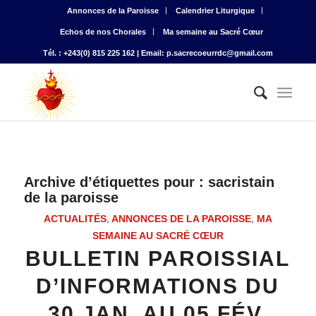
Annonces de la Paroisse
Calendrier Liturgique
Echos de nos Chorales
Ma semaine au Sacré Cœur
Tél. : +243(0) 815 225 162 | Email: p.sacrecoeurrdc@gmail.com
Archive d’étiquettes pour :
sacristain
de la paroisse
ACTUALITÉS
,
ANNONCES DE LA PAROISSE
,
MA
SEMAINE AU SACRÉ CŒUR
BULLETIN PAROISSIAL
D’INFORMATIONS DU
30 JAN. AU 05 FÉV.