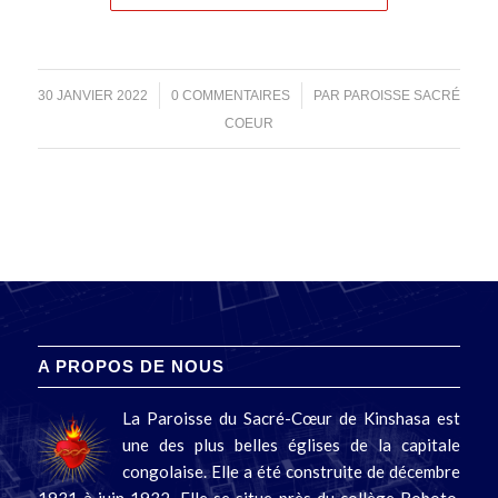
/
/
30 JANVIER 2022
0 COMMENTAIRES
PAR
PAROISSE SACRÉ
COEUR
A PROPOS DE NOUS
La Paroisse du Sacré-Cœur de Kinshasa est
une des plus belles églises de la capitale
congolaise. Elle a été construite de décembre
1931 à juin 1932. Elle se situe près du collège Boboto,