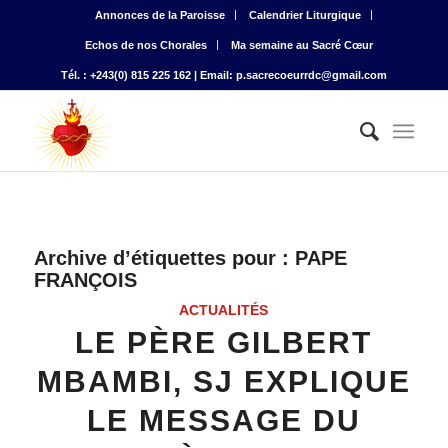
Annonces de la Paroisse
Calendrier Liturgique
Echos de nos Chorales
Ma semaine au Sacré Cœur
Tél. : +243(0) 815 225 162 | Email: p.sacrecoeurrdc@gmail.com
Archive d’étiquettes pour :
PAPE
FRANÇOIS
ACTUALITÉS
LE PÈRE GILBERT
MBAMBI, SJ EXPLIQUE
LE MESSAGE DU