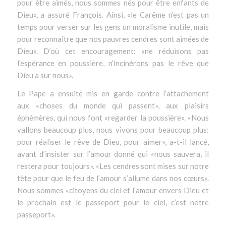
pour être aimés, nous sommes nés pour être enfants de
Dieu»
, a assuré François. Ainsi,
«le Carême n’est pas un
temps pour verser sur les gens un moralisme inutile, mais
pour reconnaître que nos pauvres cendres sont aimées de
Dieu»
. D’où cet encouragement:
«ne réduisons pas
l’espérance en poussière, n’incinérons pas le rêve que
Dieu a sur nous»
.
Le Pape a ensuite mis en garde contre l’attachement
aux
«choses du monde qui passent»
, aux plaisirs
éphémères, qui nous font
«regarder la poussière». «Nous
vallons beaucoup plus, nous vivons pour beaucoup plus:
pour réaliser le rêve de Dieu, pour aimer»
, a-t-il lancé,
avant d’insister sur l’amour donné qui
«nous sauvera, il
restera pour toujours»
.
«Les cendres sont mises sur notre
tête pour que le feu de l’amour s’allume dans nos cœurs»
.
Nous sommes
«citoyens du ciel et l’amour envers Dieu et
le prochain est le passeport pour le ciel, c’est notre
passeport»
.