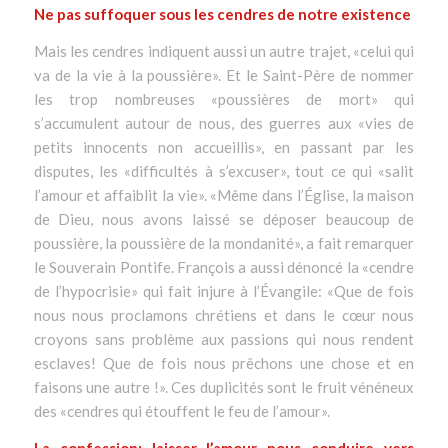
Ne pas suffoquer sous les cendres de notre existence
Mais les cendres indiquent aussi un autre trajet,
«celui qui
va de la vie à la poussière»
. Et le Saint-Père de nommer
les trop nombreuses
«poussières de mort»
qui
s’accumulent autour de nous, des guerres aux
«vies de
petits innocents non accueillis»
, en passant par les
disputes, les
«difficultés à s’excuser»
, tout ce qui
«salit
l’amour et affaiblit la vie». «Même dans l’Église, la maison
de Dieu, nous avons laissé se déposer beaucoup de
poussière, la poussière de la mondanité»
, a fait remarquer
le Souverain Pontife. François a aussi dénoncé la
«cendre
de l’hypocrisie»
qui fait injure à l’Évangile:
«Que de fois
nous nous proclamons chrétiens et dans le cœur nous
croyons sans problème aux passions qui nous rendent
esclaves! Que de fois nous prêchons une chose et en
faisons une autre !».
Ces duplicités sont le fruit vénéneux
des
«cendres qui étouffent le feu de l’amour»
.
La confession: laisser l’amour nous conduire vers