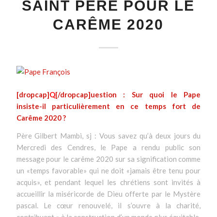
SAINT PÈRE POUR LE
CARÊME 2020
[dropcap]
Q
[/dropcap]uestion : Sur quoi le Pape
insiste-il particulièrement en ce temps fort de
Carême 2020 ?
Père Gilbert Mambi, sj : Vous savez qu’à deux jours du
Mercredi des Cendres, le Pape a rendu public son
message pour le carême 2020 sur sa signification comme
un «temps favorable» qui ne doit «jamais être tenu pour
acquis», et pendant lequel les chrétiens sont invités à
accueillir la miséricorde de Dieu offerte par le Mystère
pascal. Le cœur renouvelé, il s’ouvre à la charité,
contribuant « à la construction d’un monde plus équitable.