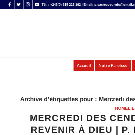
Tél. : +243(0) 815 225 162 | Email: p.sacrecoeurrdc@gmail.
Accueil
Notre Paroisse
Archive d’étiquettes pour :
Mercredi de
HOMÉLIE
MERCREDI DES CEND
REVENIR À DIEU | P