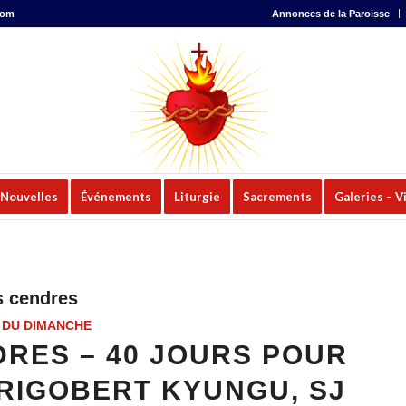
com
Annonces de la Paroisse
Nouvelles
Événements
Liturgie
Sacrements
Galeries – V
s cendres
 DU DIMANCHE
RES – 40 JOURS POUR
. RIGOBERT KYUNGU, SJ