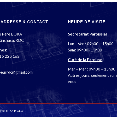
 ADRESSE & CONTACT
HEURE DE VISITE
ue Père BOKA
Secrétariat Paroissial
Kinshasa, RDC
Lun – Ven : 09h00 – 15h00
nes
:
Sam: 09h00- 13h00
15 225 162
Curé de la Paroisse
Mar – Mer : 09h00 – 15h00
oeurrdc@gmail.com
Autres jours: seulement sur
vous
rrel MPOTIYOLO