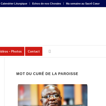
Calendrier Liturgique
Echos de nos Chorales
Ma semaine au Sacré Cœur
Vidéos – Photos
Contact
MOT DU CURÉ DE LA PAROISSE