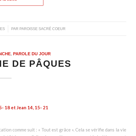
RES
PAR
PAROISSE SACRÉ COEUR
NCHE
,
PAROLE DU JOUR
HE DE PÂQUES
15- 18 et Jean 14, 15- 21
tion comme suit : « Tout est grâce ». Cela se vérifie dans la vie