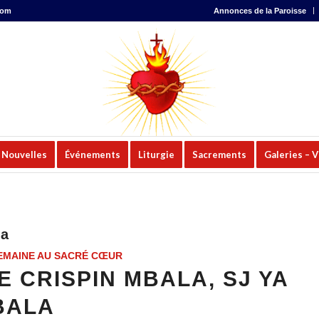
com
Annonces de la Paroisse
Nouvelles
Événements
Liturgie
Sacrements
Galeries – 
la
EMAINE AU SACRÉ CŒUR
 CRISPIN MBALA, SJ YA
BALA