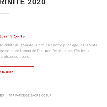
RINITÉ 2020
t Jean 3, 16- 18
solennité de la Sainte Trinité. Dès notre jeune âge, les parents
’expression de l’amour de Dieu manifesté par son Fils Jésus-
 croix, nous disons :
e la suite
RES
PAR
PAROISSE SACRÉ COEUR