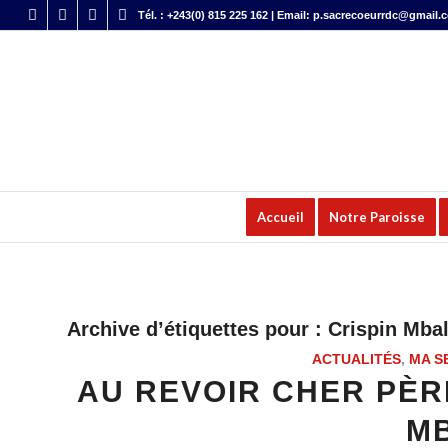
Tél. : +243(0) 815 225 162 | Email: p.sacrecoeurrdc@gmail.
Accueil
Notre Paroisse
Archive d’étiquettes pour :
Crispin Mba
ACTUALITÉS
,
MA S
AU REVOIR CHER PÈRE
M