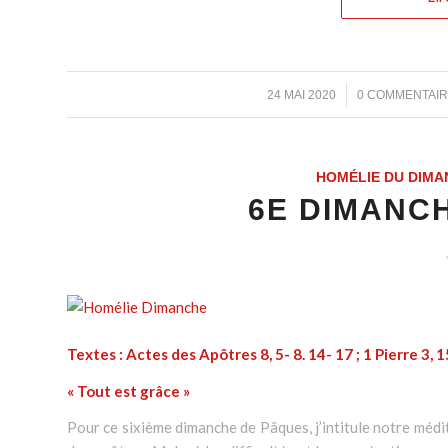
/
/
24 MAI 2020
0 COMMENTAI
HOMÉLIE DU DIMA
6E DIMANC
Textes : Actes des Apôtres 8, 5- 8. 14- 17 ; 1 Pierre 3, 
« Tout est grâce »
Pour ce sixième dimanche de Pâques, j’intitule notre médita