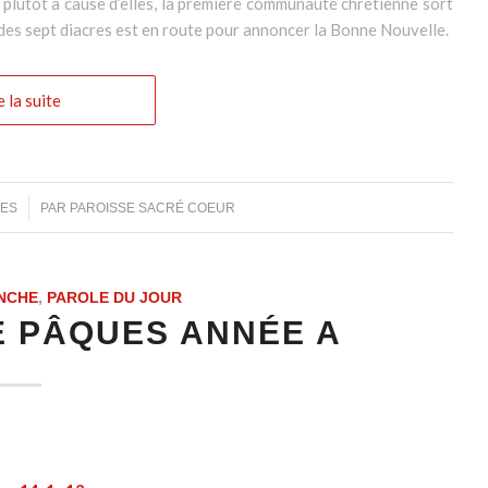
u plutôt à cause d’elles, la première communauté chrétienne sort
n des sept diacres est en route pour annoncer la Bonne Nouvelle.
e la suite
RES
PAR
PAROISSE SACRÉ COEUR
NCHE
,
PAROLE DU JOUR
E PÂQUES ANNÉE A