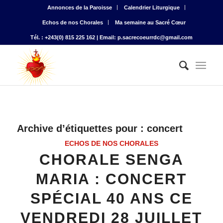
Annonces de la Paroisse
Calendrier Liturgique
Echos de nos Chorales
Ma semaine au Sacré Cœur
Tél. : +243(0) 815 225 162 | Email: p.sacrecoeurrdc@gmail.com
Archive d’étiquettes pour :
concert
ECHOS DE NOS CHORALES
CHORALE SENGA
MARIA : CONCERT
SPÉCIAL 40 ANS CE
VENDREDI 28 JUILLET