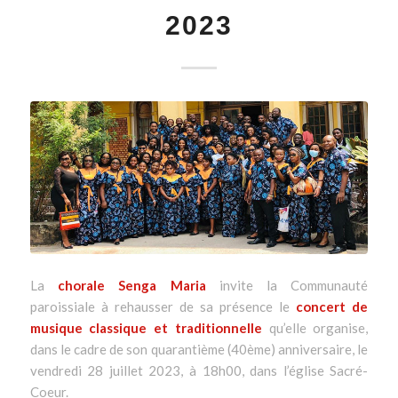
2023
La
chorale Senga Maria
invite la Communauté
paroissiale à rehausser de sa présence le
concert de
musique classique et traditionnelle
qu’elle organise,
dans le cadre de son quarantième (40ème) anniversaire, le
vendredi 28 juillet 2023, à 18h00, dans l’église Sacré-
Coeur.