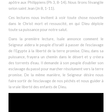
apôtre aux Philippiens (Ph 3, 8-14). Nous lirons l’évangile
selon saint Jean (Jn 8, 1-11).
Ces lectures nous invitent à voir toute chose nouvelle
dans le Christ mort et ressuscité, en qui Dieu déploie
toute sa puissance pour notre salut.
Dans la première lecture, Isaïe annonce comment le
Seigneur aidera le peuple d’Israël à passer de l’esclavage
de l’Egypte à la liberté de la terre promise. Dieu, dans sa
puissance, frayera un chemin dans le désert et y créera
des torrents d’eau. Il demande à son peuple d’oublier son
esclavage du passé pour marcher résolument vers la terre
promise. De la même manière, le Seigneur désire nous
faire sortir de l’esclavage de nos péchés et nous guider à
la vraie liberté des enfants de Dieu.