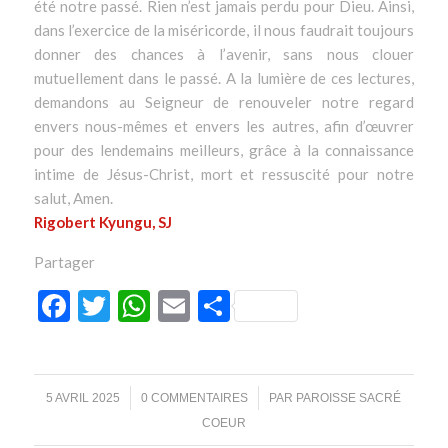
été notre passé. Rien n’est jamais perdu pour Dieu. Ainsi,
dans l’exercice de la miséricorde, il nous faudrait toujours
donner des chances à l’avenir, sans nous clouer
mutuellement dans le passé. A la lumière de ces lectures,
demandons au Seigneur de renouveler notre regard
envers nous-mêmes et envers les autres, afin d’œuvrer
pour des lendemains meilleurs, grâce à la connaissance
intime de Jésus-Christ, mort et ressuscité pour notre
salut, Amen.
Rigobert Kyungu, SJ
Partager
Facebook
Twitter
WhatsApp
Email
Partager
/
/
5 AVRIL 2025
0 COMMENTAIRES
PAR
PAROISSE SACRÉ
COEUR