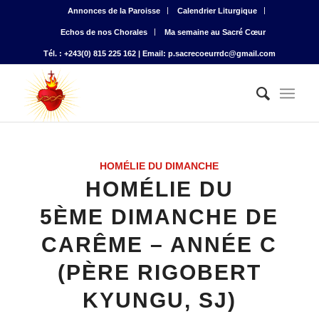
Annonces de la Paroisse
Calendrier Liturgique
Echos de nos Chorales
Ma semaine au Sacré Cœur
Tél. : +243(0) 815 225 162 | Email: p.sacrecoeurrdc@gmail.com
HOMÉLIE DU DIMANCHE
HOMÉLIE DU
5ÈME DIMANCHE DE
CARÊME – ANNÉE C
(PÈRE RIGOBERT
KYUNGU, SJ)