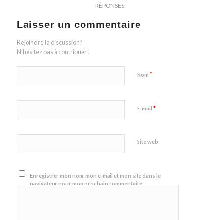
RÉPONSES
Laisser un commentaire
Rejoindre la discussion?
N’hésitez pas à contribuer !
*
Nom
*
E-mail
Site web
Enregistrer mon nom, mon e-mail et mon site dans le
navigateur pour mon prochain commentaire.