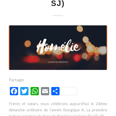
SJ)
Partager
Facebook
Twitter
WhatsApp
Email
Partager
Frères et sœurs, nous célébrons aujourd’hui le 24ème
dimanche ordinaire de l’année liturgique A. La première