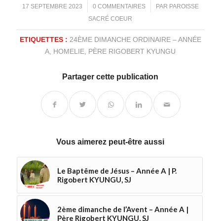
/
/
17 SEPTEMBRE 2023
0 COMMENTAIRES
PAR
PAROISSE
SACRÉ COEUR
ETIQUETTES :
24ÈME DIMANCHE ORDINAIRE – ANNÉE
A
,
HOMELIE
,
PÈRE RIGOBERT KYUNGU
Partager cette publication
Vous aimerez peut-être aussi
Le Baptême de Jésus – Année A | P.
Rigobert KYUNGU, SJ
2ème dimanche de l’Avent – Année A |
Père Rigobert KYUNGU, SJ