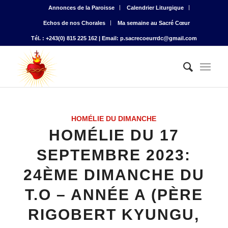
Annonces de la Paroisse
Calendrier Liturgique
Echos de nos Chorales
Ma semaine au Sacré Cœur
Tél. : +243(0) 815 225 162 | Email: p.sacrecoeurrdc@gmail.com
HOMÉLIE DU DIMANCHE
HOMÉLIE DU 17
SEPTEMBRE 2023:
24ÈME DIMANCHE DU
T.O – ANNÉE A (PÈRE
RIGOBERT KYUNGU,