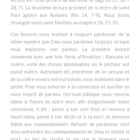
lecture est tirée du livre de Ben Sirac le Sage (Si 27, 30 –
28, 7). La deuxième lecture provient de la lettre de saint
Paul apôtre aux Romains (Rm 14, 7-9). Nous lirons
l’évangile selon saint Mathieu au chapitre 18, 21-35.
Ces lectures nous invitent à toujours pardonner, de la
même manière que Dieu nous pardonne toujours lorsque
nous implorons son pardon. La première lecture
commence avec une très forte affirmation : Rancune et
colère, voilà des choses abominables où le pécheur est
passé maître. Autrement dit, entretenir​ de​ la rancune et​
de​ la colère envers notre prochain, nous maintient dans le
péché. Pour nous exhorter à la conversion et susciter en
nous l’esprit de pardon, l’écrivain biblique nous renvoie
même à l’heure de notre mort afin d’aiguillonner notre
conscience. Il dit : pense à ton sort final et renonce à
toute haine, pense à ton déclin et à ta mort, et demeure
fidèle aux commandements. Refuser de pardonner c’est
donc enfreindre les commandements de Dieu et choisir la
mort, au lieu de choisir la vie que le Seigneur nous