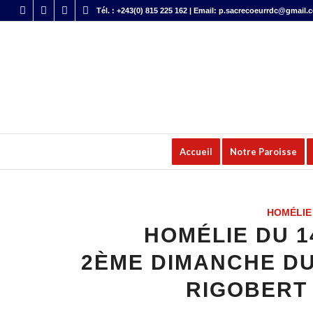
Tél. : +243(0) 815 225 162 | Email: p.sacrecoeurrdc@gmail.
Accueil
Notre Paroisse
HOMÉLIE
HOMÉLIE DU 14
2ÈME DIMANCHE DU 
RIGOBERT 