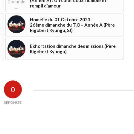
(Année A) : Un cœur doux, humble et
rempli d’amour
Homélie du 01 Octobre 2023:
26ème dimanche du T.O – Année A (Père
Rigobert Kyungu, SJ)
Exhortation dimanche des missions (Père
Rigobert Kyungu)
0
RÉPONSES