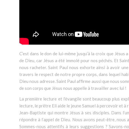
C’est dans le don de lui-même jusqu’à la croix que Jésus a 
de Dieu, car Jésus a été immolé pour nos péchés. Et Sain
nous racheter. Saint Paul nous exhorte ainsi à avoir une
travers le respect de notre propre corps, dans lequel habi
Dieu nous adresse. Saint Paul affirme aussi que nous so
de son corps que Jésus nous appelle à travailler avec lui !
La première lecture et l’évangile sont beaucoup plus expl
lecture, le prêtre Eli aide le jeune Samuel à percevoir et à r
Jean-Baptiste qui montre Jésus à ses disciples. Dans l’un
répondre à l’appel de Dieu. Nous avons peut-être, nous a
Sommes-nous attentifs à leurs suggestions ? Savons-nou