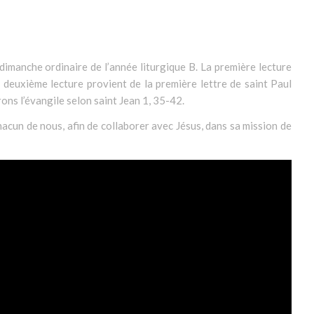
dimanche ordinaire de l’année liturgique B. La première lecture
a deuxième lecture provient de la première lettre de saint Paul
ons l’évangile selon saint Jean 1, 35-42.
hacun de nous, afin de collaborer avec Jésus, dans sa mission de