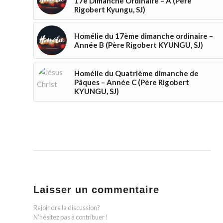
17è Dimanche Ordinaire – A (Père
Rigobert Kyungu, SJ)
Homélie du 17ème dimanche ordinaire –
Année B (Père Rigobert KYUNGU, SJ)
Homélie du Quatrième dimanche de
Pâques – Année C (Père Rigobert
KYUNGU, SJ)
Laisser un commentaire
Rejoindre la discussion?
N’hésitez pas à contribuer !