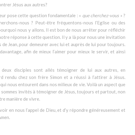
ntrer Jésus aux autres?
 leur pose cette question fondamentale : «
que cherchez-vous
» ?
cherchons-nous ? Peut-être fréquentons-nous l’Eglise ou des
urquoi nous y allons. Il est bon de nous arrêter pour réfléchir
otre réponse à cette question. Il y a là pour nous une invitation
les de Jean, pour demeurer avec lui et auprès de lui pour toujours.
 davantage, afin de mieux l’aimer pour mieux le servir, et ainsi
 deux disciples sont allés témoigner de lui aux autres, en
d rendu chez son frère Simon et a réussi à l’attirer à Jésus.
x qui nous entourent dans nos milieux de vie. Voilà un aspect que
 sommes invités à témoigner de Jésus, toujours et partout, non
re manière de vivre.
evoir en nous l’appel de Dieu, et d’y répondre généreusement et
Amen.