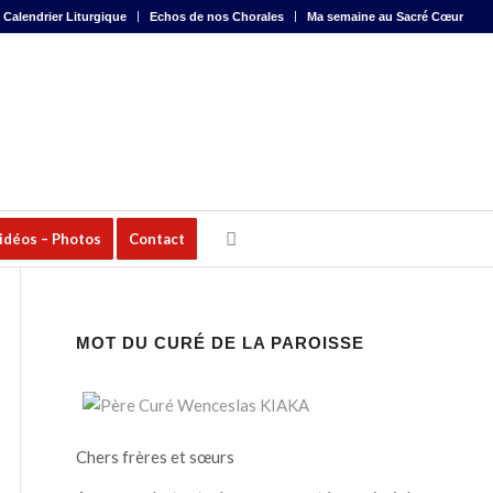
Calendrier Liturgique
Echos de nos Chorales
Ma semaine au Sacré Cœur
Vidéos – Photos
Contact
MOT DU CURÉ DE LA PAROISSE
Chers frères et sœurs