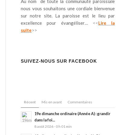
Au nom de toute la communauté paroissiale
nous vous souhaitons une cordiale bienvenue
sur notre site. La paroisse est le lieu par
excellence pour évangéliser…
<<
Lire la
suite
>>
SUIVEZ-NOUS SUR FACEBOOK
Récent
Mis en avant
Commentaires
19e dimanche ordinaire (Année A) : grandir
dans la foi...
8 août 2026 - 0 h 01 min