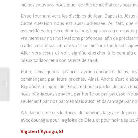
mêmes, pouvons-nous jouer ce rôle de médiateurs pour mo
En se tournant vers les disciples de Jean-Baptiste, Jésus
Cette question nous est aussi adressée. Au fait, que 
assemblées de prière depuis longtemps sans trop savoir po
vraiment sur nos motivations profondes, afin de préciser n
à aller vers Jésus, afin de voir comme l’ont fait les discip
Aller vers Jésus et voir, signifie chercher à le connaître
mieux collaborer à son œuvre de salut.
Enfin, remarquons qu’après avoir rencontré Jésus, les
Homélie de l’Épiphanie
commençant par leurs proches. Ainsi, André s’est d’abor
du Seigneur – Année B
Répondre à l’appel de Dieu, c’est aussi parler de lui à ceu
(Père Rigobert...
nous négligeons souvent, par honte ou par paresse. Nous
seulement par nos paroles mais aussi et davantage par not
A la lumière de ces lectures, demandons la grâce de perc
avec courage, pour la gloire de Dieu, et pour notre salut.
Rigobert Kyungu, SJ