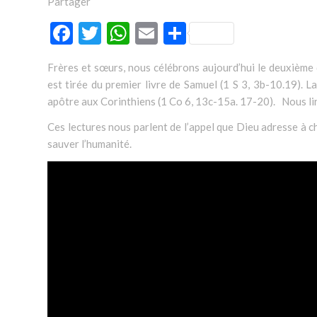
Partager
Facebook
Twitter
WhatsApp
Email
Partager
Frères et sœurs, nous célébrons aujourd’hui le deuxième 
est tirée du premier livre de Samuel (1 S 3, 3b-10.19). L
apôtre aux Corinthiens (1 Co 6, 13c-15a. 17-20). Nous lir
Ces lectures nous parlent de l’appel que Dieu adresse à c
sauver l’humanité.