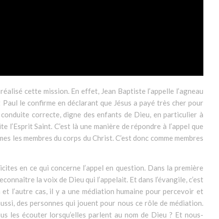
réalisé cette mission. En effet, Jean Baptiste l’appelle l’agneau
t Paul le confirme en déclarant que Jésus a payé très cher pour
 conduite correcte, digne des enfants de Dieu, en particulier à
te l’Esprit Saint. C’est là une manière de répondre à l’appel que
mmes les membres du corps du Christ. C’est donc comme membres
icites en ce qui concerne l’appel en question. Dans la première
econnaître la voix de Dieu qui l’appelait. Et dans l’évangile, c’est
 et l’autre cas, il y a une médiation humaine pour percevoir et
ussi, des personnes qui jouent pour nous ce rôle de médiation.
s les écouter lorsqu’elles parlent au nom de Dieu ? Et nous-