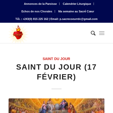
Annonces de la Paroisse
Calendrier Liturgique
Echos de nos Chorales
Ma semaine au Sacré Cœur
Tél. : +243(0) 815 225 162 | Email: p.sacrecoeurrdc@gmail.com
SAINT DU JOUR
SAINT DU JOUR (17
FÉVRIER)