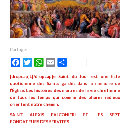
Partager
Facebook
Twitter
WhatsApp
Email
Partager
[dropcap]
L
[/dropcap]e Saint du Jour est une liste
quotidienne des Saints gardés dans la mémoire de
l’Église. Les histoires des maîtres de la vie chrétienne
de tous les temps qui comme des phares radieux
orientent notre chemin.
SAINT ALEXIS FALCONIERI ET LES SEPT
FONDATEURS DES SERVITES