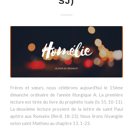
SJ)
Frères et sœurs, nous célébrons aujourd’hui le 15ème
dimanche ordinaire de l’année liturgique A. La première
lecture est tirée du livre du prophète Isaïe (Is 55, 10-11).
La deuxième lecture provient de la lettre de saint Paul
apôtre aux Romains (Rm 8, 18-23). Nous lirons l’évangile
selon saint Mathieu au chapitre 13, 1-23.