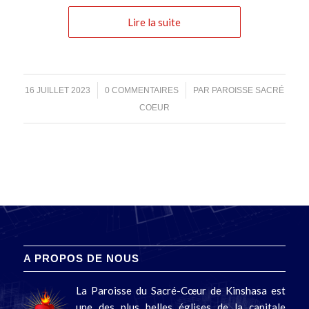
Lire la suite
/
/
16 JUILLET 2023
0 COMMENTAIRES
PAR
PAROISSE SACRÉ
COEUR
A PROPOS DE NOUS
La Paroisse du Sacré-Cœur de Kinshasa est
une des plus belles églises de la capitale