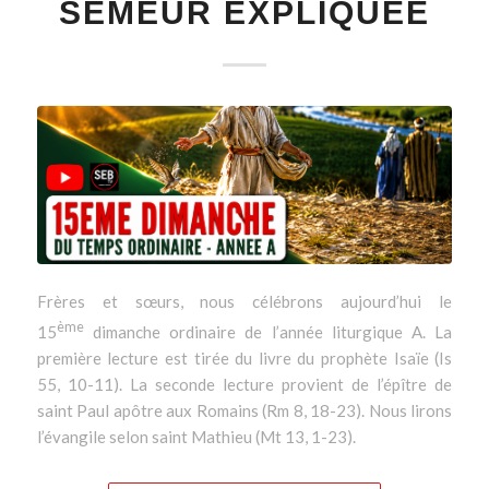
SEMEUR EXPLIQUÉE
Frères et sœurs, nous célébrons aujourd’hui le
ème
15
dimanche ordinaire de l’année liturgique A. La
première lecture est tirée du livre du prophète Isaïe (Is
55, 10-11). La seconde lecture provient de l’épître de
saint Paul apôtre aux Romains (Rm 8, 18-23). Nous lirons
l’évangile selon saint Mathieu (Mt 13, 1-23).