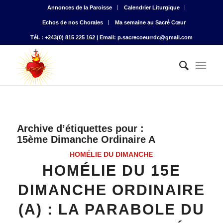
Annonces de la Paroisse
Calendrier Liturgique
Echos de nos Chorales
Ma semaine au Sacré Cœur
Tél. : +243(0) 815 225 162 | Email: p.sacrecoeurrdc@gmail.com
Archive d’étiquettes pour :
15ème Dimanche Ordinaire A
HOMÉLIE DU DIMANCHE
HOMÉLIE DU 15E
DIMANCHE ORDINAIRE
(A) : LA PARABOLE DU